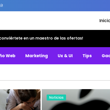
í!
Inici
eño Web
Marketing
Ux & UI
Tips
Gad
Noticias